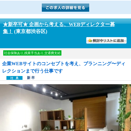
★新卒可★ 企画から考える、WEBディレクター募
集！
(東京都渋谷区)
討中リストに入れる
社会保険あり,残業手当あり,交通費支給
企業WEBサイトのコンセプトを考え、プランニング〜ディ
レクションまで行う仕事です
新 卒