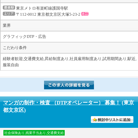
東京メトロ有楽町線護国寺駅
〒112-0012 東京都文京区大塚5-23-2
業界
グラフィックDTP・広告
こだわり条件
経験者歓迎,交通費支給,昇給制度あり,社員雇用制度あり,試用期間あり,駅近,
服装自由
マンガの制作・検査 （DTPオペレーター） 募集！
(東京
都文京区)
討中リストに入れる
社会保険あり,残業手当あり,交通費支給