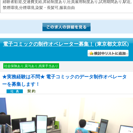
経験者歓迎,交通費支給,昇給制度あり,社員雇用制度あり,試用期間あり,駅近,
禁煙環境,分煙環境,染髪・長髪可,服装自由
電子コミックの制作オペレーター募集！
(東京都文京区)
討中リストに入れる
社会保険あり,賞与あり,残業手当あり
★実務経験は不問★ 電子コミックのデータ制作オペレータ
ーを募集します！
契 約