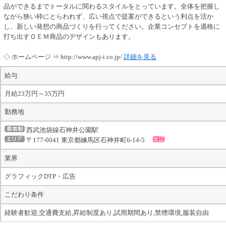
品ができるまでトータルに関わるスタイルをとっています。全体を把握し
ながら狭い枠にとらわれず、広い視点で提案ができるという利点を活か
し、新しい発想の商品づくりを行ってください。企業コンセプトを適格に
打ち出すＯＥＭ商品のデザインもあります。
◇ ホームページ ⇒ http://www.apj-i.co.jp/
詳細を見る
給与
月給23万円～35万円
勤務地
西武池袋線石神井公園駅
〒177-0041 東京都練馬区石神井町6-14-5
業界
グラフィックDTP・広告
こだわり条件
経験者歓迎,交通費支給,昇給制度あり,試用期間あり,禁煙環境,服装自由