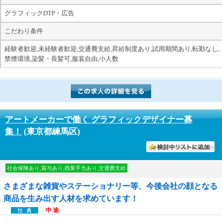
グラフィックDTP・広告
こだわり条件
経験者歓迎,未経験者歓迎,交通費支給,昇給制度あり,試用期間あり,転勤なし,
禁煙環境,染髪・長髪可,服装自由,小人数
アートメーカーで働く グラフィックデザイナー募
集！
(東京都練馬区)
討中リストに入れる
社会保険あり,賞与あり,残業手当あり,交通費支給
さまざまな雑貨やステーショナリー等、今後会社の顔となる
商品を生み出す人材を求めています！
中 途