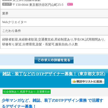
〒150-0044 東京都渋谷区円山町25-5
業界
Webクリエイター
こだわり条件
経験者歓迎,未経験者歓迎,交通費支給,昇給制度あり,学生OK,試用期間あり,
研修有り,駅近,分煙環境,染髪・長髪可,服装自由,小人数
雑誌・装丁などの DTPデザイナー募集！
(東京都文京区)
討中リストに入れる
社会保険あり,残業手当あり,交通費支給
少年マンガなど、雑誌、装丁のDTPデザイン業務 で活躍す
るデザイナー募集！