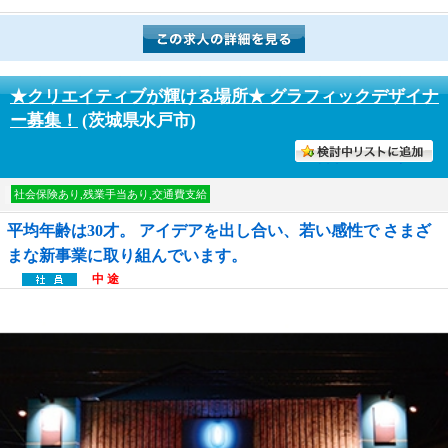
★クリエイティブが輝ける場所★ グラフィックデザイナ
ー募集！
(茨城県水戸市)
討中リストに入れる
社会保険あり,残業手当あり,交通費支給
平均年齢は30才。 アイデアを出し合い、若い感性で さまざ
まな新事業に取り組んでいます。
中 途