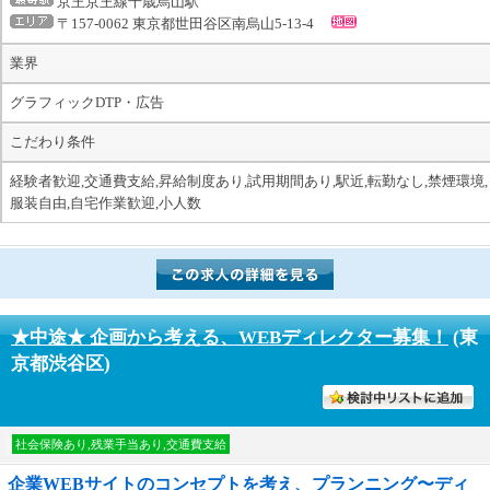
京王京王線千歳烏山駅
〒157-0062 東京都世田谷区南烏山5-13-4
業界
グラフィックDTP・広告
こだわり条件
経験者歓迎,交通費支給,昇給制度あり,試用期間あり,駅近,転勤なし,禁煙環境,
服装自由,自宅作業歓迎,小人数
★中途★ 企画から考える、WEBディレクター募集！
(東
京都渋谷区)
討中リストに入れる
社会保険あり,残業手当あり,交通費支給
企業WEBサイトのコンセプトを考え、プランニング〜ディ