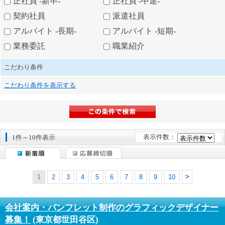
正社員 -新卒-
正社員 -中途-
契約社員
派遣社員
アルバイト -長期-
アルバイト -短期-
業務委託
職業紹介
こだわり条件
こだわり条件を表示する
表示件数：
1件～10件表示
1
2
3
4
5
6
7
8
9
10
会社案内・パンフレット制作のグラフィックデザイナー
募集！
(東京都世田谷区)