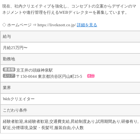
現在、社内クリエイティブを強化し、コンセプトの立案からデザインのマ
ネジメントや進行管理を行えるWEBディレクターを募集しています。
◇ ホームページ ⇒ https://liveknott.co.jp/
詳細を見る
給与
月給25万円〜
勤務地
京王井の頭線神泉駅
〒150-0044 東京都渋谷区円山町25-5
業界
Webクリエイター
こだわり条件
経験者歓迎,未経験者歓迎,交通費支給,昇給制度あり,試用期間あり,研修有り,
駅近,分煙環境,染髪・長髪可,服装自由,小人数